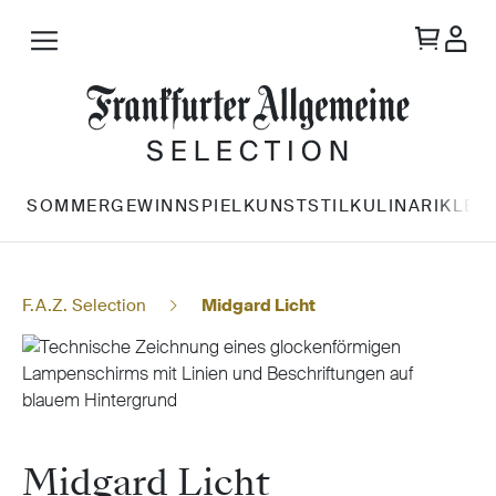
Zum Hauptinhalt springen
SOMMERGEWINNSPIEL
KUNST
STIL
KULINARIK
LES
F.A.Z.
Selection
Midgard Licht
Midgard Licht