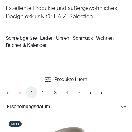
Exzellente Produkte und außergewöhnliches
Design exklusiv für F.A.Z. Selection.
Schreibgeräte
Leder
Uhren
Schmuck
Wohnen
Bücher & Kalender
Produkte filtern
Seite
Seite
Seite
Seite
Seite
1
2
3
4
5
NEU