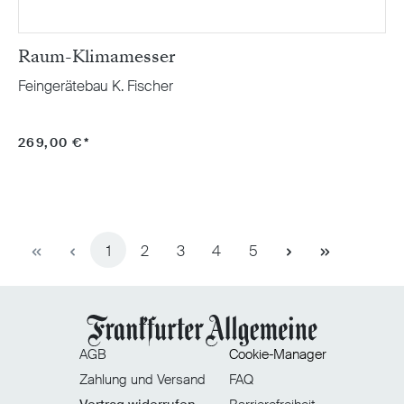
Raum-Klimamesser
Feingerätebau K. Fischer
269,00 €*
Seite
Seite
Seite
Seite
Seite
1
2
3
4
5
AGB
Cookie-Manager
Zahlung und Versand
FAQ