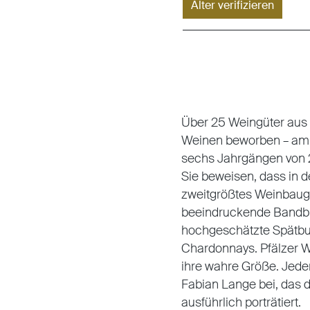
Alter verifizieren
Über 25 Weingüter aus 
Weinen beworben – am 
sechs Jahrgängen von 2
Sie beweisen, dass in d
zweitgrößtes Weinbauge
beeindruckende Bandbre
hochgeschätzte Spätbur
Chardonnays. Pfälzer We
ihre wahre Größe. Jede
Fabian Lange bei, das 
ausführlich porträtiert.