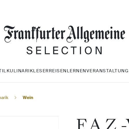
TIL
KULINARIK
LESERREISEN
LERNEN
VERANSTALTUNG
narik
Wein
F.A.Z.