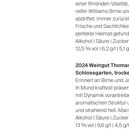
einer flirrenden Vitali
reifer Williams Birne u
abdriftet: immer zurück
Frische und Sachlichkei
perfekte Heimat gefund
Alkohol | Säure | Zucker
12,5 % vol | 6,2 g/l | 5,1 g
2024 Weingut Thomas 
Schlossgarten, trock
Erinnert an Birne und J
In Mund kraftvoll präsen
mit Dynamik vorantreibe
aromatischen Struktur 
und strahlend hell. Ma
Alkohol | Säure | Zucker
13 % vol | 6,6 g/l | 4,5 g/