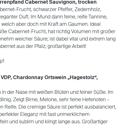
rrenpfand Cabernet Sauvignon, trocken
bernet-Frucht, schwarzer Pfeffer, Zedernholz,
leganter Duft. Im Mund dann feine, reife Tannine,
t, weich aber doch mit Kraft am Gaumen. Ideal
ße Cabernet-Frucht, hat richtig Volumen mit großer
enehm weicher Säure; ist dabei vital und extrem lang
rnet aus der Pfalz; großartige Arbeit!
g/l
t VDP, Chardonnay Ortswein „Hagestolz“,
ch in der Nase mit weißen Blüten und feiner Süße. Im
inig. Zeigt Birne, Melone, sehr feine Hefenoten –
n Reife. Die cremige Säure ist perfekt ausbalanciert,
perfekter Eleganz mit fast unmerklichem
 fein und sublim und klingt lange aus. Großartiger