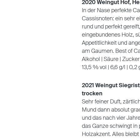
2020 Weingut Hof, He
In der Nase perfekte Ca
Cassisnoten: ein sehr e
rund und perfekt gereif
eingebundenes Holz, sü
Appetitlichkeit und ang
am Gaumen. Best of Cabe
Alkohol | Säure | Zucker
13,5 % vol | 6,6 g/l | 0,2 
2021 Weingut Siegris
trocken
Sehr feiner Duft, zärtli
Mund dann absolut gradl
und das nach vier Jahre
das Ganze schwingt in 
Holzakzent. Alles bleibt