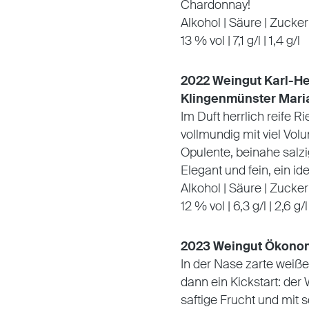
Chardonnay!
Alkohol | Säure | Zucker
13 % vol | 7,1 g/l | 1,4 g/l
2022 Weingut Karl-He
Klingenmünster Mar
Im Duft herrlich reife 
vollmundig mit viel Vol
Opulente, beinahe salzig
Elegant und fein, ein id
Alkohol | Säure | Zucker
12 % vol | 6,3 g/l | 2,6 g/l
2023 Weingut Ökonomi
In der Nase zarte weiß
dann ein Kickstart: der
saftige Frucht und mit 