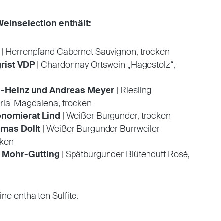
Weinselection enthält:
| Herrenpfand Cabernet Sauvignon, trocken
rist VDP
| Chardonnay Ortswein „Hagestolz“,
l-Heinz und Andreas Meyer
| Riesling
ria-Magdalena, trocken
nomierat Lind
| Weißer Burgunder, trocken
mas Dollt
| Weißer Burgunder Burrweiler
cken
t Mohr-Gutting
| Spätburgunder Blütenduft Rosé,
ine enthalten Sulfite.