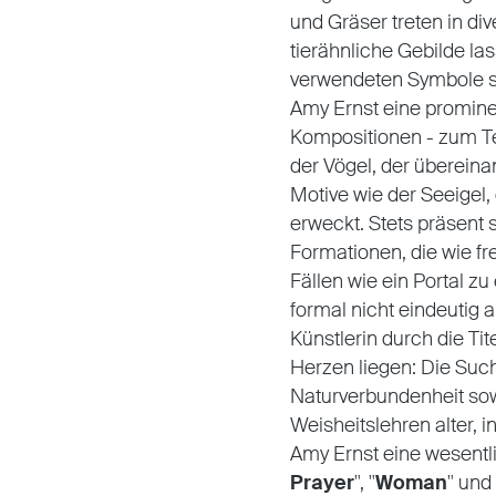
und Gräser treten in d
tierähnliche Gebilde la
verwendeten Symbole sp
Amy Ernst eine prominen
Kompositionen - zum Te
der Vögel, der überein
Motive wie der Seeigel
erweckt. Stets präsent 
Formationen, die wie f
Fällen wie ein Portal zu
formal nicht eindeutig al
Künstlerin durch die T
Herzen liegen: Die Such
Naturverbundenheit sow
Weisheitslehren alter,
Amy Ernst eine wesentli
Prayer
", "
Woman
" und 