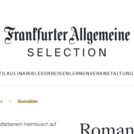
TIL
KULINARIK
LESERREISEN
LERNEN
VERANSTALTUNG
st
Gemälde
Roman 