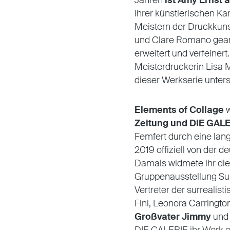
Jahren
ist Amy Ernst a
ihrer künstlerischen Ka
Meistern der Druckkuns
und Clare Romano gearb
erweitert und verfeinert
Meisterdruckerin Lisa M
dieser Werkserie unters
Elements of Collage
w
Zeitung und DIE GAL
Femfert durch eine langj
2019 offiziell von der 
Damals widmete ihr die
Gruppenausstellung Sur
Vertreter der surreali
Fini, Leonora Carringto
Großvater Jimmy
un