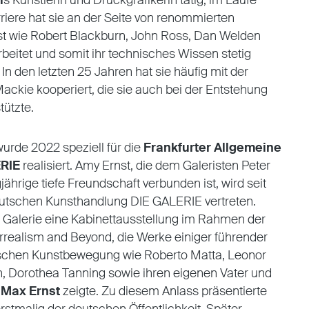
l
s Künstlerin und Druckgrafikerin tätig; im Laufe
rriere hat sie an der Seite von renommierten
t wie Robert Blackburn, John Ross, Dan Welden
eitet und somit ihr technisches Wissen stetig
. In den letzten 25 Jahren hat sie häufig mit der
ackie kooperiert, die sie auch bei der Entstehung
tützte.
urde 2022 speziell für die
Frankfurter Allgemeine
ERIE
realisiert. Amy Ernst, die dem Galeristen Peter
ährige tiefe Freundschaft verbunden ist, wird seit
deutschen Kunsthandlung DIE GALERIE vertreten.
 Galerie eine Kabinettausstellung im Rahmen der
realism and Beyond, die Werke einiger führender
stischen Kunstbewegung wie Roberto Matta, Leonor
n, Dorothea Tanning sowie ihren eigenen Vater und
d
Max Ernst
zeigte. Zu diesem Anlass präsentierte