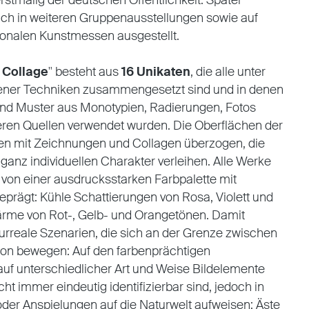
stmalig der deutschen Öffentlichkeit. Später
uch in weiteren Gruppenausstellungen sowie auf
tionalen Kunstmessen ausgestellt.
 Collage
" besteht aus
16 Unikaten
, die alle unter
ner Techniken zusammengesetzt sind und in denen
und Muster aus Monotypien, Radierungen, Fotos
eren Quellen verwendet wurden. Die Oberflächen der
en mit Zeichnungen und Collagen überzogen, die
anz individuellen Charakter verleihen. Alle Werke
 von einer ausdrucksstarken Farbpalette mit
geprägt: Kühle Schattierungen von Rosa, Violett und
Wärme von Rot-, Gelb- und Orangetönen. Damit
surreale Szenarien, die sich an der Grenze zwischen
tion bewegen: Auf den farbenprächtigen
uf unterschiedlicher Art und Weise Bildelemente
ht immer eindeutig identifizierbar sind, jedoch in
oder Anspielungen auf die Naturwelt aufweisen: Äste