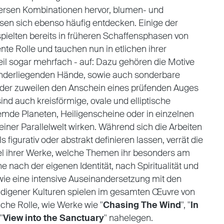
iversen Kombinationen hervor, blumen- und
ssen sich ebenso häufig entdecken. Einige der
ielten bereits in früheren Schaffensphasen von
te Rolle und tauchen nun in etlichen ihrer
il sogar mehrfach - auf: Dazu gehören die Motive
anderliegenden Hände, sowie auch sonderbare
, der zuweilen den Anschein eines prüfenden Auges
sind auch kreisförmige, ovale und elliptische
remde Planeten, Heiligenscheine oder in einzelnen
 einer Parallelwelt wirken. Während sich die Arbeiten
s figurativ oder abstrakt definieren lassen, verrät die
itel ihrer Werke, welche Themen ihr besonders am
e nach der eigenen Identität, nach Spiritualität und
ie eine intensive Auseinandersetzung mit den
 indigener Kulturen spielen im gesamten Œuvre von
che Rolle, wie Werke wie "
Chasing The Wind
", "
In
"
View into the Sanctuary
" nahelegen.