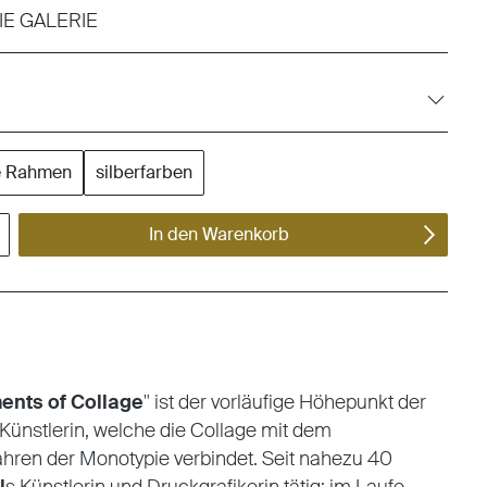
IE GALERIE
e Rahmen
silberfarben
ert ein oder benutze die Schaltflächen um die Anzahl zu erhöhen oder zu reduzieren.
In den Warenkorb
ents of Collage
" ist der vorläufige Höhepunkt der
r Künstlerin, welche die Collage mit dem
hren der Monotypie verbindet. Seit nahezu 40