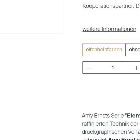
Kooperationspartner:
D
weitere Informationen
elfenbeinfarben
ohn
Produkt Anzahl: Gib den gewünschten W
Amy Ernsts Serie "
Elem
raffinierten Technik de
druckgraphischen Verfa