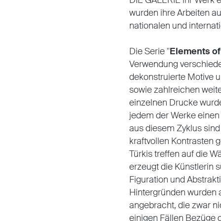
DIE GALERIE ihr Werk er
wurden ihre Arbeiten a
nationalen und interna
Die Serie "
Elements of
Verwendung verschiede
dekonstruierte Motive 
sowie zahlreichen weit
einzelnen Drucke wurd
jedem der Werke einen g
aus diesem Zyklus sind
kraftvollen Kontrasten 
Türkis treffen auf die 
erzeugt die Künstlerin 
Figuration und Abstrak
Hintergründen wurden a
angebracht, die zwar nic
einigen Fällen Bezüge 