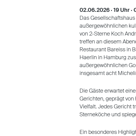
02.06.2026 · 19 Uhr 
D
as Gesellschaftshaus
außergewöhnlichen kulin
von 2-Sterne Koch Andre
treffen an diesem Abe
Restaurant Bareiss in 
Haerlin in Hamburg zu
außergewöhnlichen Gour
insgesamt acht Micheli
Die Gäste erwartet ein
Gerichten, geprägt von 
Vielfalt. Jedes Gericht t
Sterneköche und spiegel
Ein besonderes Highligh