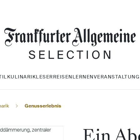
TIL
KULINARIK
LESERREISEN
LERNEN
VERANSTALTUNG
narik
Genusserlebnis
Ein Ab