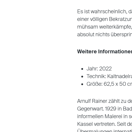
Es ist wahrscheinlich, 
einer völligen Bekratzun
mühsam weiterkämpfe, da 
absolut nichts übersprin
Weitere Informatione
Jahr: 2022
Technik: Kaltnadelr
Größe: 62,5 x 50 
Arnulf Rainer zählt zu 
Gegenwart. 1929 in Bade
informellen Malerei in 
Kassel vertreten. Seit 
Übermalungen internati