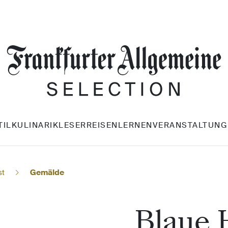
TIL
KULINARIK
LESERREISEN
LERNEN
VERANSTALTUNG
st
Gemälde
Blaue H