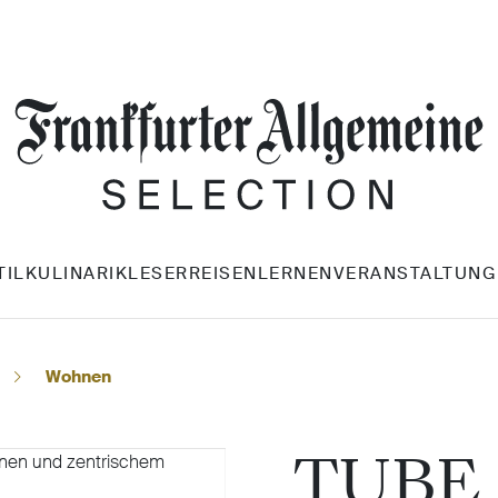
TIL
KULINARIK
LESERREISEN
LERNEN
VERANSTALTUNG
Wohnen
TUBE