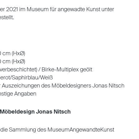
er 2021 im Museum für angewadte Kunst unter
stellt.
0 cm (HxØ)
0 cm (HxØ)
lverbeschichtet) / Birke-Multiplex geölt
igerot/Saphirblau/Weiß
r Auszeichungen des Möbeldesigners Jonas Nitsch
onstige Angaben
Möbeldesign Jonas Nitsch
 die Sammlung des MuseumAngewandteKunst