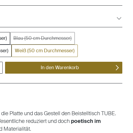
er)
Blau (50 cm Durchmesser)
(Diese Option ist zurzeit nicht verfügbar.)
ser)
Weiß (50 cm Durchmesser)
ert ein oder benutze die Schaltflächen um die Anzahl zu erhöhen oder zu reduzieren.
In den Warenkorb
 die Platte und das Gestell den Beistelltisch TUBE.
Wesentliche reduziert und doch
poetisch im
 Materialität.