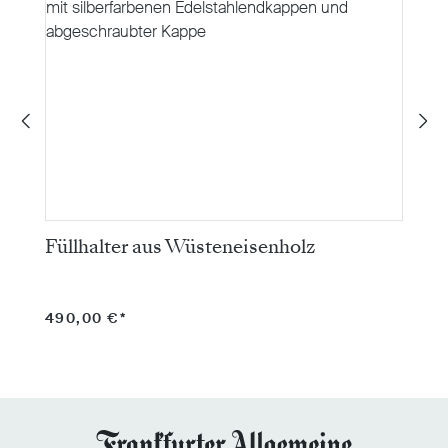
Füllhalter aus Wüsteneisenholz
K
490,00 €*
2