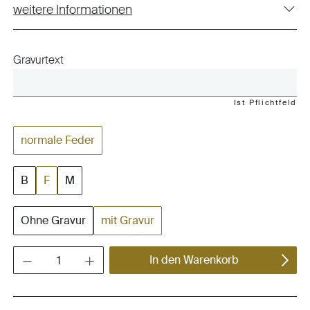
weitere Informationen
Gravurtext
Ist Pflichtfeld
normale Feder
B
F
M
Ohne Gravur
mit Gravur
Produkt Anzahl: Gib den gewünschten Wert ein oder benutze die Schaltflächen um die Anza
In den Warenkorb