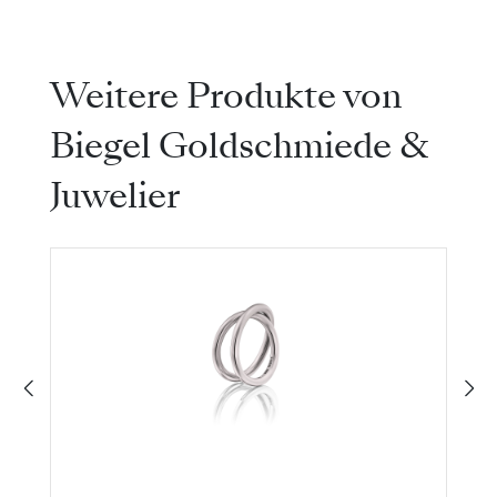
Produktgalerie überspringen
Weitere Produkte von
Biegel Goldschmiede &
Juwelier