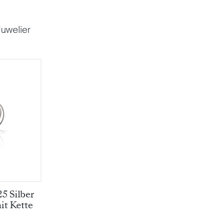
uwelier
25 Silber
t Kette