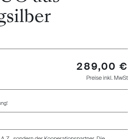
gsilber
289,00 €
Preise inkl. MwSt
ung!
 F.A.Z., sondern der Kooperationspartner. Die