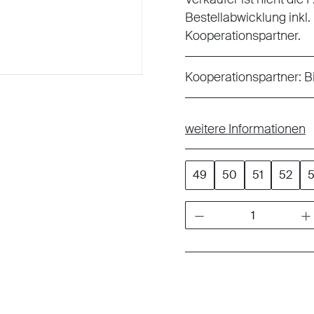
Bestellabwicklung inkl.
Kooperationspartner.
Kooperationspartner:
B
weitere Informationen
49
50
51
52
Produkt Anzahl: Gib den gewünschten W