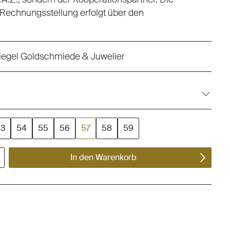
 Rechnungsstellung erfolgt über den
iegel Goldschmiede & Juwelier
53
54
55
56
57
58
59
ert ein oder benutze die Schaltflächen um die Anzahl zu erhöhen oder zu reduzieren.
In den Warenkorb