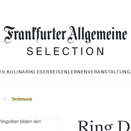
TIL
KULINARIK
LESERREISEN
LERNEN
VERANSTALTUNG
Schmuck
Ring 