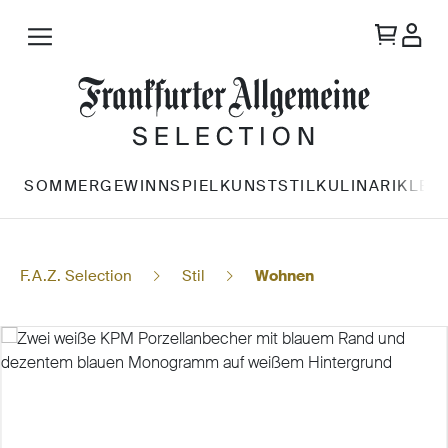
Zum Hauptinhalt springen
SOMMERGEWINNSPIEL
KUNST
STIL
KULINARIK
LES
F.A.Z.
Selection
Stil
Wohnen
Bildergalerie überspringen