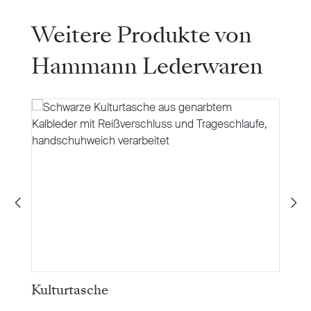
Produktgalerie überspringen
Weitere Produkte von
Hammann Lederwaren
Kulturtasche
W