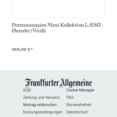
Portemonnaies Maxi Kollektion LÆSØ -
P
Østerby (Weiß)
B
369,00 €*
3
AGB
Cookie-Manager
Zahlung und Versand
FAQ
Vertrag widerrufen
Barrierefreiheit
Nutzungsbedingungen
Datenschutz