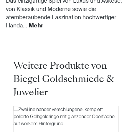
Das einzigartige Spiel von Luxus und Askese,
von Klassik und Moderne sowie die
atemberaubende Faszination hochwertiger
Handa…
Mehr
Produktgalerie überspringen
Weitere Produkte von
Biegel Goldschmiede &
Juwelier