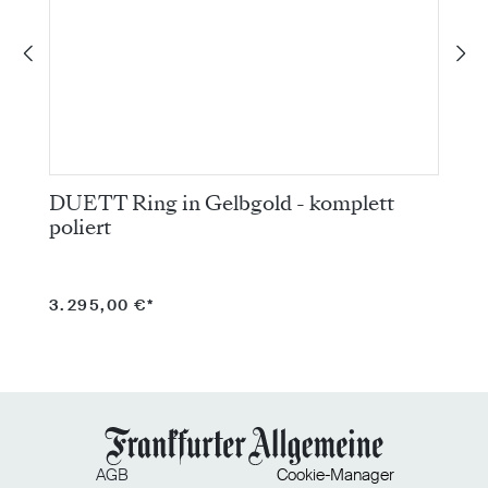
DUETT Ring in Gelbgold - komplett
D
poliert
k
3.295,00 €*
2
AGB
Cookie-Manager